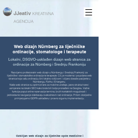
JJeativ
KREATIVNA
AGENCIJA
Web dizajn Nürnberg za liječničke
ordinacije, stomatologe i terapeute
Lokalni, DSGVO-usklađen dizajn web stranica za
ordinacije za Nürnberg i Srednju Frankoniju
Razvijamo profesionalni web dizajn u Nürnbergu i Srednjoj Frankoniji za
liječničke i stomatološke ordinacije te terapeute. Cilj je moderna i pouzdana web
stranica koja vašu ordinaciju čini lokalno vidljivom i ciljano doseže pacijente u
Nürnbergu, Fürthu i Erlangenu.
Naše web stranice su optimizirane za mobilne uređaje, jasno strukturirane i
usmjerene na lokalni SEO kako biste bili bolje pronađeni na Googleu. Važne
funkcije poput online rezervacije termina, brzih kontaktnih mogućnosti i
jednostavne navigacije olakšavaju svakodnevni rad ordinacije. Pritom dosljedno
primjenjujemo GDPR-usklađenu i pravno sigurnu implementaciju.
Ozbiljan web dizajn za liječnike opće medicine i