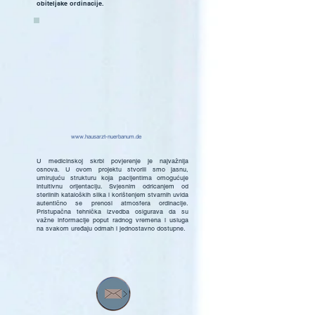
obiteljske ordinacije.
www.hausarzt-nuerbanum.de
U medicinskoj skrbi povjerenje je najvažnija
osnova. U ovom projektu stvorili smo jasnu,
umirujuću strukturu koja pacijentima omogućuje
intuitivnu orijentaciju. Svjesnim odricanjem od
sterilnih kataloških slika i korištenjem stvarnih uvida
autentično se prenosi atmosfera ordinacije.
Pristupačna tehnička izvedba osigurava da su
važne informacije poput radnog vremena i usluga
na svakom uređaju odmah i jednostavno dostupne.