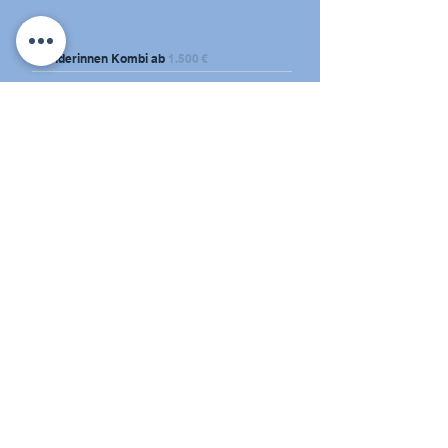
Gründerinnen Kombi
ab
1.500 €
Alles in einem Paket​
Onepager
Social Media Set
Logo Fix und Beratung
Web mit Funktionen ab
980
€
​Formulare für Buchungen Kontakt oder Anmeldung
individuell gestaltet
mobil optimiert
datenschutzkonform