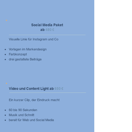
Social Media Paket
ab
480 €
Visuelle Linie für Instagram und Co
Vorlagen im Markendesign
Farbkonzept
drei gestaltete Beiträge
Video und Content Light ab
650 €
Ein kurzer Clip, der Eindruck macht
60 bis 90 Sekunden
Musik und Schnitt
bereit für Web und Social Media