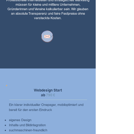
Professionelle Internetseiten und strategisches Marketing
müssen für kleine und mittlere Unternehmen,
Gründerinnen und Vereine kalkulierbar sein. Wir glauben
an absolute Transparenz und faire Festpreise ohne
versteckte Kosten.
Webdesign Start
ab
790 €
Ein klarer individueller Onepager, mobiloptimiert und
bereit für den ersten Eindruck
eigenes Design
Inhalte und Bildintegration
suchmaschinen-freundlich